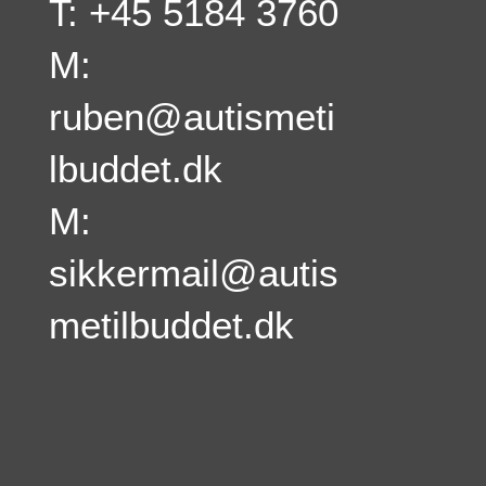
T: +45 5184 3760
M:
ruben@autismeti
lbuddet.dk
M:
sikkermail@autis
metilbuddet.dk