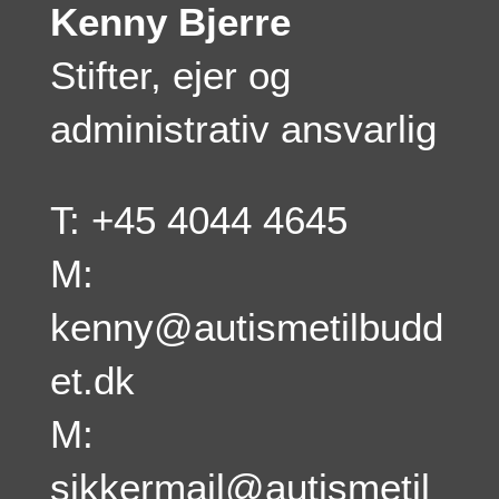
Kenny Bjerre
Stifter, ejer og
administrativ ansvarlig
T: +45 4044 4645
M:
kenny@autismetilbudd
et.dk
M:
sikkermail@autismetil